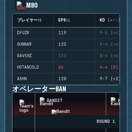
M80
プレイヤー
EPS
KD (+/-)
DFUZR
119
9-5 (+4)
GUNNAR
122
8-4 (+4)
GAVENI
133
8-4 (+4)
HOTANCOLD
86
4-4 (0)
ASHN
120
9-7 (+2)
オペレーターBAN
BANDIT
KAID
ROUND 1