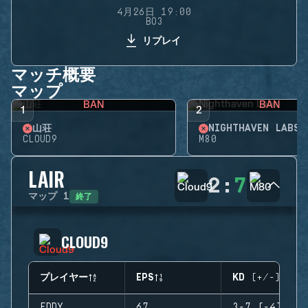
4月26日 19:00
BO3
リプレイ
マッチ概要
マップ
BAN
BAN
1
2
山荘
NIGHTHAVEN LABS
CLOUD9
M80
LAIR
2
:
7
終了
マップ
1
CLOUD9
プレイヤー
EPS
KD (+/-)
EDDY
67
3-7 (-4)