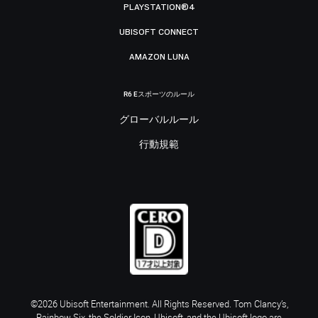
PLAYSTATION®4
UBISOFT CONNECT
AMAZON LUNA
R6 Eスポーツのルール
グローバルルール
行動規範
©2026 Ubisoft Entertainment. All Rights Reserved. Tom Clancy’s,
Rainbow Six, the Soldier Icon, Ubisoft, and the Ubisoft logo are