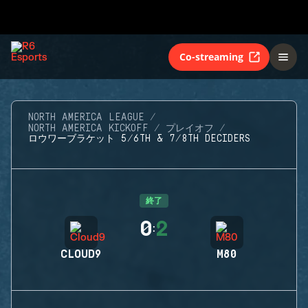
Co-streaming
NORTH AMERICA LEAGUE
NORTH AMERICA KICKOFF
プレイオフ
ロウワーブラケット 5/6TH & 7/8TH DECIDERS
終了
0
2
:
CLOUD9
M80