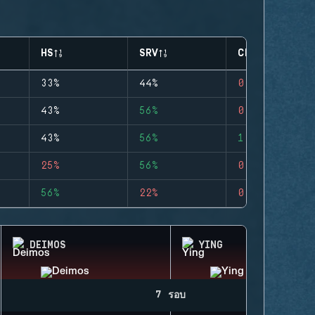
HS
SRV
CLUTCHES
33%
44%
0
43%
56%
0
43%
56%
1
25%
56%
0
56%
22%
0
DEIMOS
YING
7 รอบ