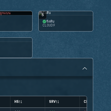
ถูกแบน
5
รังลับ
CLOUD9
HS
SRV
CLUTCHES