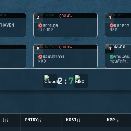
น
ถูกแบน
3
4
HTHAVEN
สถานทูต
ธนาคาร
CLOUD9
M80
น
ถูกแบน
8
9
ป้อมปราการ
ชายแดน
M80
รอบตัดสิน
2
:
7
-)
ENTRY
KOST
KPR