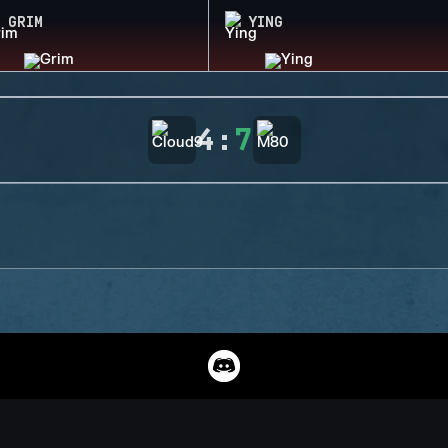
GRIM
YING
4
:
7