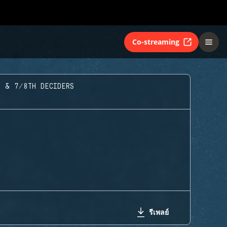
Co-streaming
H & 7/8TH DECIDERS
รีเพลย์