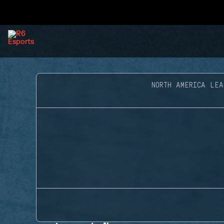
NORTH AMERICA LEA