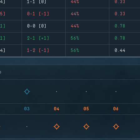
4)
1-1 (0)
44%
0.33
5)
0-1 (-1)
44%
0.33
1)
0-0 (0)
44%
0.78
1)
2-1 (+1)
56%
0.78
4)
1-2 (-1)
56%
0.44
จ
03
04
05
06