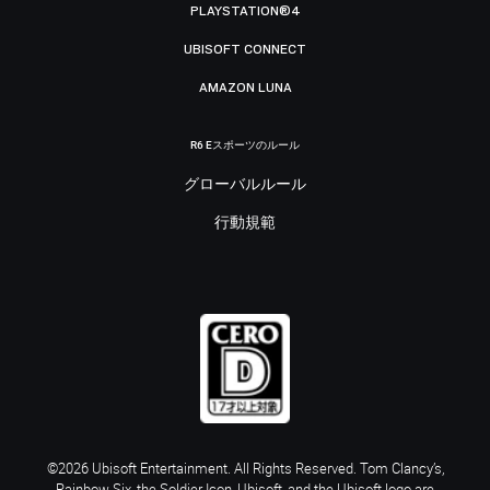
PLAYSTATION®4
UBISOFT CONNECT
AMAZON LUNA
R6 Eスポーツのルール
グローバルルール
行動規範
©2026 Ubisoft Entertainment. All Rights Reserved. Tom Clancy’s,
Rainbow Six, the Soldier Icon, Ubisoft, and the Ubisoft logo are