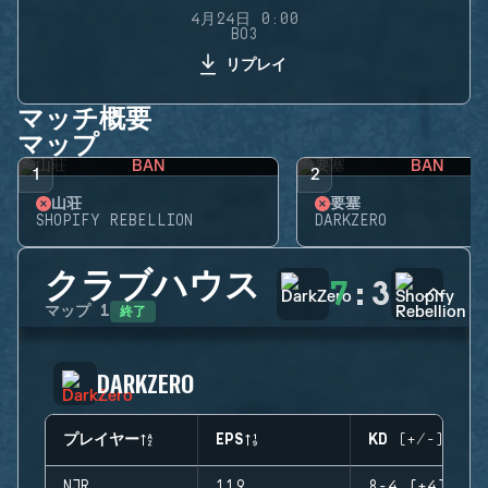
4月24日 0:00
BO3
リプレイ
マッチ概要
マップ
BAN
BAN
1
2
山荘
要塞
SHOPIFY REBELLION
DARKZERO
クラブハウス
7
:
3
終了
マップ
1
DARKZERO
プレイヤー
EPS
KD (+/-)
NJR
119
8-4 (+4)