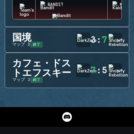
BANDIT
KAID
国境
3
:
7
終了
マップ
2
カフェ・ドス
7
:
5
トエフスキー
終了
マップ
3