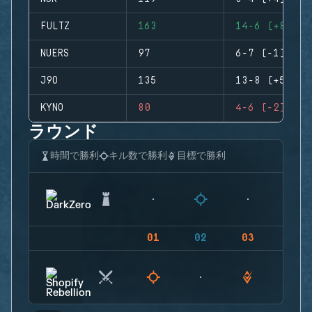
FULTZ
163
14-6 (+8)
NUERS
97
6-7 (-1)
J9O
135
13-8 (+5)
KYNO
80
4-6 (-2)
ラウンド
時間で勝利
キル数で勝利
目標で勝利
01
02
03
04