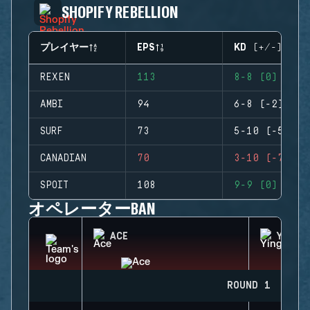
SHOPIFY REBELLION
プレイヤー
EPS
KD (+/-)
REXEN
113
8-8 (0)
AMBI
94
6-8 (-2)
SURF
73
5-10 (-5)
CANADIAN
70
3-10 (-7)
SPOIT
108
9-9 (0)
オペレーターBAN
ACE
YING
ROUND 1