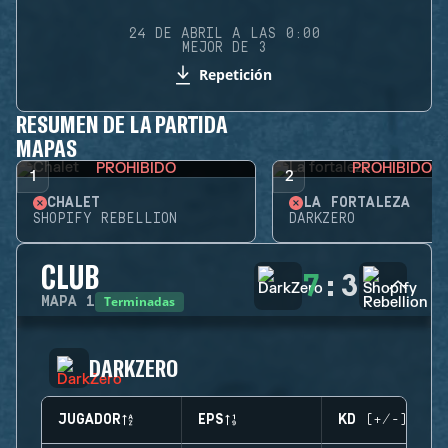
24 DE ABRIL A LAS 0:00
MEJOR DE 3
Repetición
RESUMEN DE LA PARTIDA
MAPAS
PROHIBIDO
PROHIBIDO
1
2
CHALET
LA FORTALEZA
SHOPIFY REBELLION
DARKZERO
CLUB
7
:
3
Terminadas
MAPA
1
DARKZERO
JUGADOR
EPS
KD (+/-)