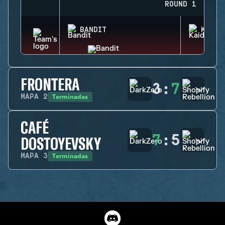
ROUND 1
BANDIT
KAID
FRONTERA
3
:
7
Terminadas
MAPA
2
CAFÉ
7
:
5
DOSTOYEVSKY
Terminadas
MAPA
3