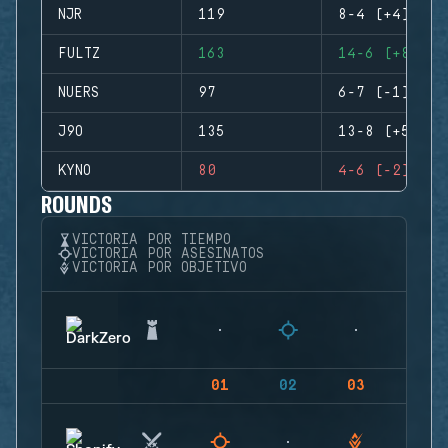
NJR
119
8-4 (+4)
FULTZ
163
14-6 (+8)
NUERS
97
6-7 (-1)
J9O
135
13-8 (+5)
KYNO
80
4-6 (-2)
ROUNDS
VICTORIA POR TIEMPO
VICTORIA POR ASESINATOS
VICTORIA POR OBJETIVO
01
02
03
04