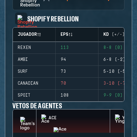
SHOPIFY REBELLION
JUGADOR
EPS
KD (+/-)
REXEN
113
8-8 (0)
AMBI
94
6-8 (-2)
SURF
73
5-10 (-5)
CANADIAN
70
3-10 (-7)
SPOIT
108
9-9 (0)
VETOS DE AGENTES
ACE
YING