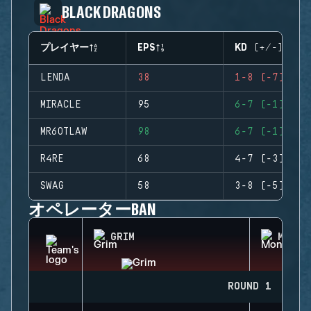
BLACK DRAGONS
プレイヤー
EPS
KD (+/-)
LENDA
38
1-8 (-7)
MIRACLE
95
6-7 (-1)
MR6OTLAW
98
6-7 (-1)
R4RE
68
4-7 (-3)
SWAG
58
3-8 (-5)
オペレーターBAN
GRIM
MONTA
ROUND 1