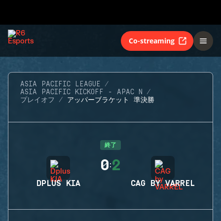
Co-streaming
ASIA PACIFIC LEAGUE
ASIA PACIFIC KICKOFF - APAC N
プレイオフ
アッパーブラケット 準決勝
終了
0
2
:
DPLUS KIA
CAG BY VARREL