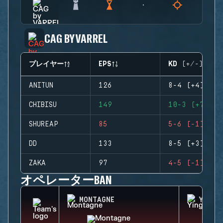
CAG BY VARREL
プレイヤー
EPS
KD (+/-)
ANITUN
126
8-4 (+4)
CHIBISU
149
10-3 (+7)
SHUREAP
85
5-6 (-1)
DD
133
8-5 (+3)
ZAKA
97
4-5 (-1)
オペレーターBAN
MONTAGNE
YING