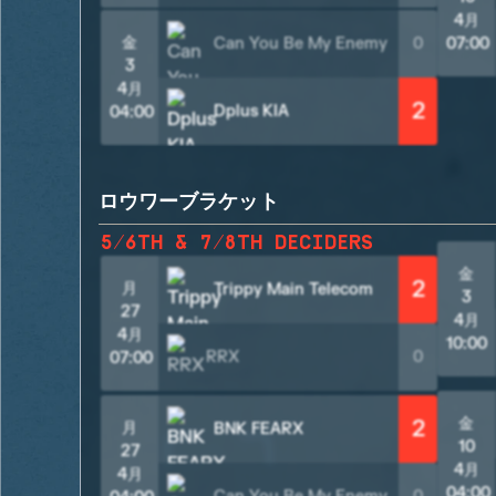
4月
金
Can You Be My Enemy
0
07:00
3
4月
2
Dplus KIA
04:00
ロウワーブラケット
5/6TH & 7/8TH DECIDERS
金
2
月
Trippy Main Telecom
3
27
4月
4月
10:00
RRX
0
07:00
金
2
月
BNK FEARX
10
27
4月
4月
04:00