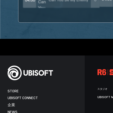
Can You Be My Enemy
0
04:00
スタジオ
STORE
UBISOFT 
UBISOFT CONNECT
企業
NEWS