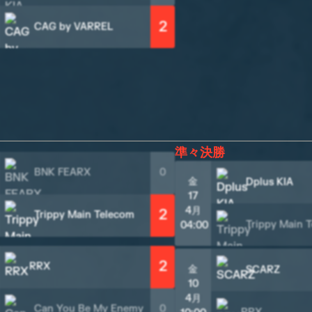
2
CAG by VARREL
準々決勝
BNK FEARX
0
金
Dplus KIA
17
4月
2
Trippy Main Telecom
Trippy Main 
04:00
2
RRX
金
SCARZ
10
4月
Can You Be My Enemy
0