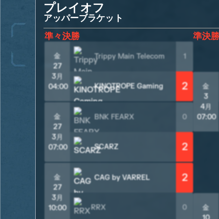
プレイオフ
アッパーブラケット
準々決勝
準決
金
Trippy Main Telecom
1
27
3月
2
KINOTROPE Gaming
金
04:00
3
4月
金
BNK FEARX
0
07:00
27
3月
2
SCARZ
07:00
2
金
CAG by VARREL
27
3月
RRX
0
金
10:00
10