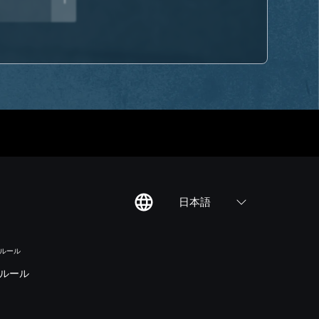
1
日本語
のルール
ルール