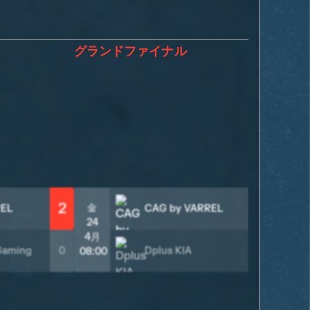
グランドファイナル
2
2
金
REL
CAG by VARREL
24
4月
Gaming
0
Dplus KIA
1
08:00