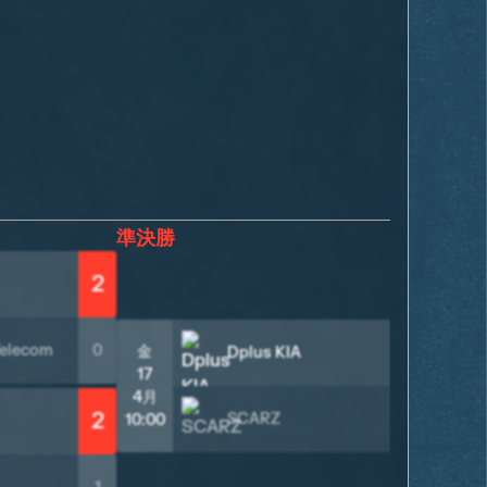
準決勝
決勝
2
2
Telecom
0
金
金
Dplus KIA
17
24
4月
4
2
SCARZ
0
10:00
05: