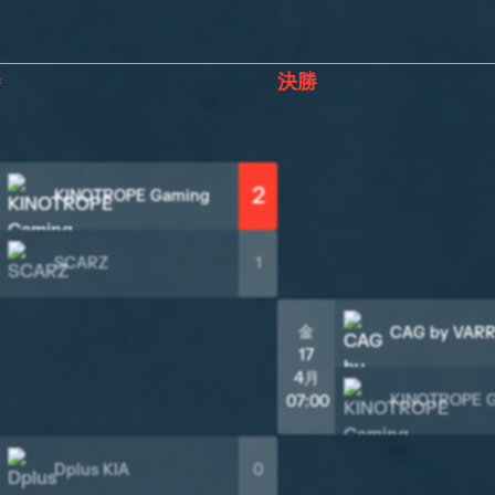
勝
決勝
2
KINOTROPE Gaming
SCARZ
1
金
CAG by VAR
17
4月
KINOTROPE 
07:00
Dplus KIA
0