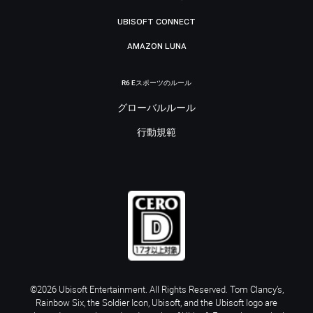
UBISOFT CONNECT
AMAZON LUNA
R6 Eスポーツのルール
グローバルルール
行動規範
©2026 Ubisoft Entertainment. All Rights Reserved. Tom Clancy’s,
Rainbow Six, the Soldier Icon, Ubisoft, and the Ubisoft logo are