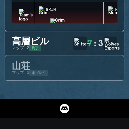
GRIM
MONTA
高層ビル
7
:
3
終了
マップ
2
山荘
未プレイ
マップ
3