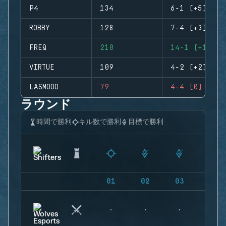
P4
134
6-1 (+5)
ROBBY
128
7-4 (+3)
FREQ
210
14-1 (+13)
VIRTUE
109
4-2 (+2)
LASMOOO
79
4-4 (0)
ラウンド
時間で勝利
キル数で勝利
目標で勝利
01
02
03
04