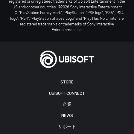
registered or unregistered trademarks of Ubisoft Entertainment in the
US and/or other countries. ©2026 Sony Interactive Entertainment
LLC. "PlayStation Family Mark", "PlayStation", "PS5 logo", "PS5", "PS4
logo", "PS4", "PlayStation Shapes Logo" and "Play Has No Limits" are
registered trademarks or trademarks of Sony Interactive
Entertainment Inc.
STORE
UBISOFT CONNECT
企業
NEWS
サポート