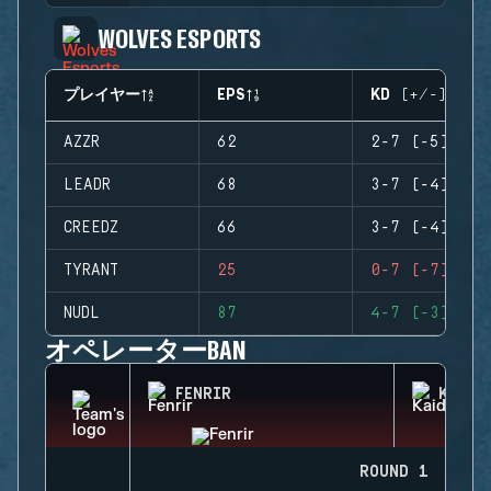
WOLVES ESPORTS
プレイヤー
EPS
KD (+/-)
AZZR
62
2-7 (-5)
LEADR
68
3-7 (-4)
CREEDZ
66
3-7 (-4)
TYRANT
25
0-7 (-7)
NUDL
87
4-7 (-3)
オペレーターBAN
FENRIR
KAID
ROUND 1