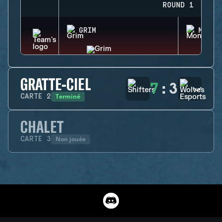
ROUND 1
GRIM
MONTA
GRATTE-CIEL
7
:
3
Terminé
CARTE
2
CHALET
Non jouée
CARTE
3