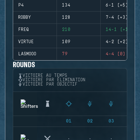
P4
134
6-1 (+5)
ROBBY
128
7-4 (+3)
FREQ
210
14-1 (+13)
VIRTUE
109
4-2 (+2)
LASMOOO
79
4-4 (0)
ROUNDS
VICTOIRE AU TEMPS
VICTOIRE PAR ÉLIMINATION
VICTOIRE PAR OBJECTIF
01
02
03
04