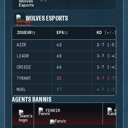
WOLVES ESPORTS
JOUEUR
EPS
KD (+/-)
AZZR
62
2-7 (-5)
LEADR
68
3-7 (-4)
CREEDZ
66
3-7 (-4)
TYRANT
25
0-7 (-7)
NUDL
87
4-7 (-3)
AGENTS BANNIS
FENRIR
KAID