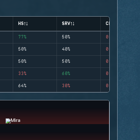
HS
SRV
CLUTCHES
77%
50%
0
50%
40%
0
50%
50%
0
33%
60%
0
64%
30%
0