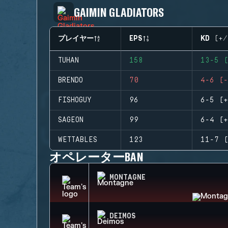
GAIMIN GLADIATORS
プレイヤー
EPS
KD (+/
TUHAN
158
13-5 (
BRENDO
70
4-6 (-
FISHOGUY
96
6-5 (+
SAGEON
99
6-4 (+
WETTABLES
123
11-7 (
オペレーターBAN
MONTAGNE
DEIMOS