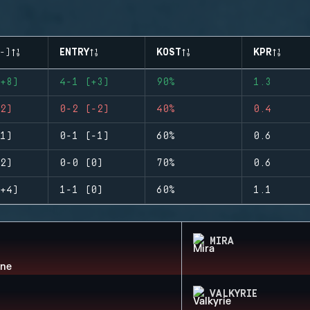
-)
ENTRY
KOST
KPR
+8)
4-1 (+3)
90%
1.3
2)
0-2 (-2)
40%
0.4
1)
0-1 (-1)
60%
0.6
2)
0-0 (0)
70%
0.6
+4)
1-1 (0)
60%
1.1
MIRA
VALKYRIE