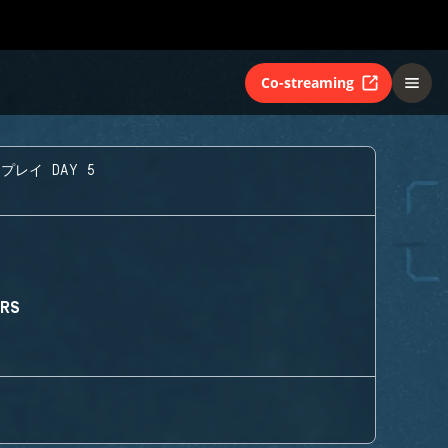
Co-streaming
プレイ DAY 5
ORS