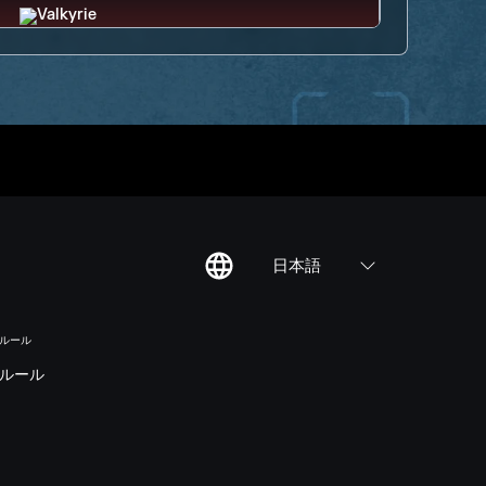
日本語
のルール
ルール