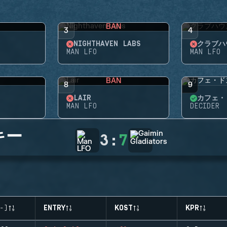
BAN
3
4
NIGHTHAVEN LABS
クラブハ
MAN LFO
MAN LFO
BAN
8
9
LAIR
カフェ・
MAN LFO
DECIDER
キー
3
:
7
-)
ENTRY
KOST
KPR