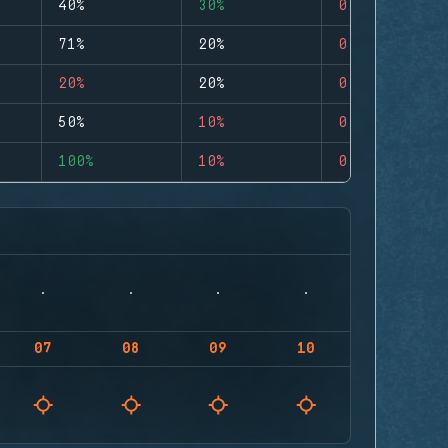
40%
30%
0
71%
20%
0
20%
20%
0
50%
10%
0
100%
10%
0
07
08
09
10