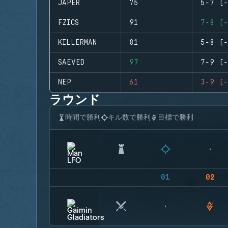
JAPER
75
5-7 (-
FZICS
91
7-8 (-
KILLERMAN
81
5-8 (-
SAEVED
97
7-9 (-
NEP
61
3-9 (-
ラウンド
時間で勝利
キル数で勝利
目標で勝利
01
02