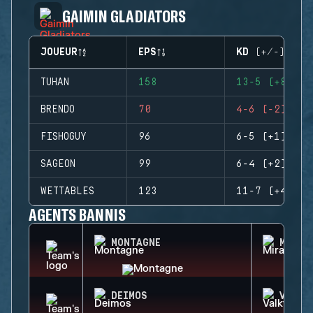
GAIMIN GLADIATORS
JOUEUR
EPS
KD (+/-)
TUHAN
158
13-5 (+8)
BRENDO
70
4-6 (-2)
FISHOGUY
96
6-5 (+1)
SAGEON
99
6-4 (+2)
WETTABLES
123
11-7 (+4)
AGENTS BANNIS
MONTAGNE
MIRA
DEIMOS
VALKY