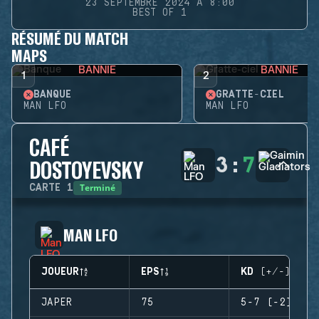
23 SEPTEMBRE 2024 À 8:00
BEST OF 1
RÉSUMÉ DU MATCH
MAPS
BANNIE
BANNIE
1
2
BANQUE
GRATTE-CIEL
MAN LFO
MAN LFO
CAFÉ
3
:
7
DOSTOYEVSKY
Terminé
CARTE
1
MAN LFO
JOUEUR
EPS
KD (+/-)
JAPER
75
5-7 (-2)