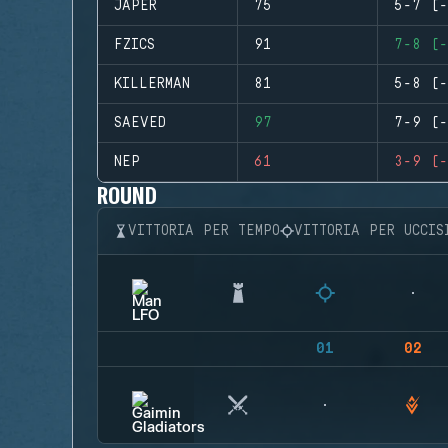
JAPER
75
5-7 (-
FZICS
91
7-8 (-
KILLERMAN
81
5-8 (-
SAEVED
97
7-9 (-
NEP
61
3-9 (-
ROUND
VITTORIA PER TEMPO
VITTORIA PER UCCIS
01
02