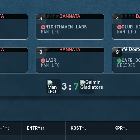
TA
BANNATA
B
3
4
NIGHTHAVEN LABS
CLUB H
MAN LFO
MAN LFO
TA
BANNATA
8
9
LAIR
CAFÉ D
MAN LFO
DECIDER
3
:
7
-)
ENTRY
KOST
KPR