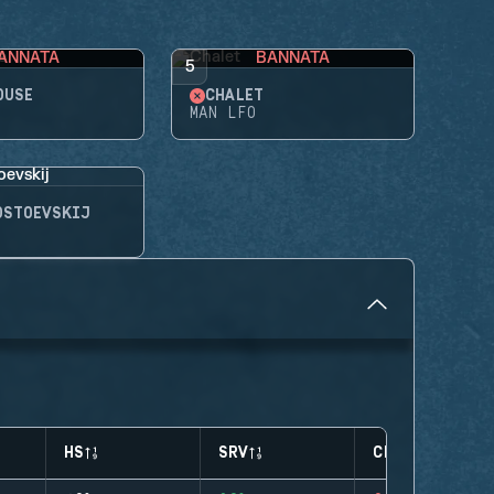
ANNATA
BANNATA
5
OUSE
CHALET
MAN LFO
OSTOEVSKIJ
HS
SRV
CLUTCHES