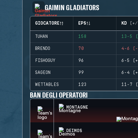
GAIMIN GLADIATORS
GIOCATORE
EPS
KD (+/
TUHAN
158
13-5 (
BRENDO
70
4-6 (-
FISHOGUY
96
6-5 (+
SAGEON
99
6-4 (+
WETTABLES
123
11-7 (
BAN DEGLI OPERATORI
MONTAGNE
DEIMOS