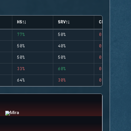
HS
SRV
CLUTCHES
77%
50%
0
50%
40%
0
50%
50%
0
33%
60%
0
64%
30%
0