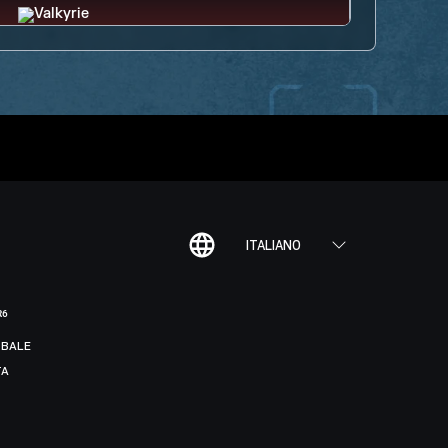
ITALIANO
R6
BALE
TA