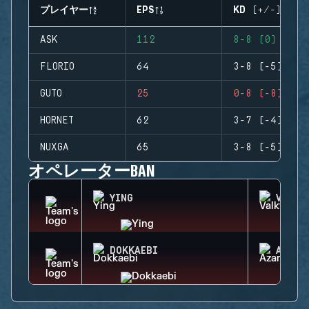
プレイヤー
EPS
KD (+/-)
ASK
112
8-8 (0)
FLORIO
64
3-8 (-5)
GUTO
25
0-8 (-8)
HORNET
62
3-7 (-4)
NUXGA
65
3-8 (-5)
オペレーターBAN
YING
VALKY
DOKKAEBI
AZAMI