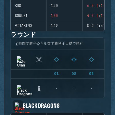
KDS
110
6-5 (+1)
SOULZ1
100
4-3 (+1)
VITAKING
149
8-2 (+6)
ラウンド
時間で勝利
キル数で勝利
目標で勝利
01
02
03
04
BLACK DRAGONS