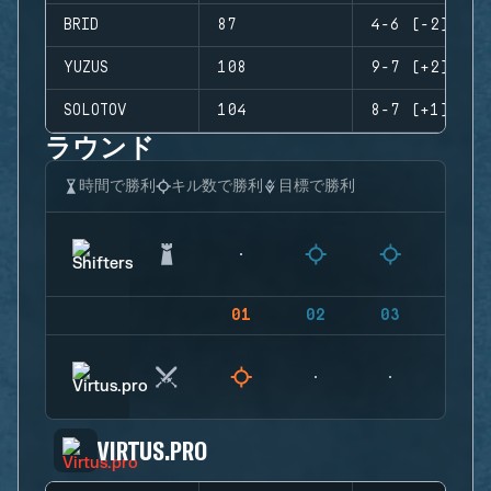
BRID
87
4-6 (-2)
YUZUS
108
9-7 (+2)
SOLOTOV
104
8-7 (+1)
ラウンド
時間で勝利
キル数で勝利
目標で勝利
01
02
03
04
VIRTUS.PRO