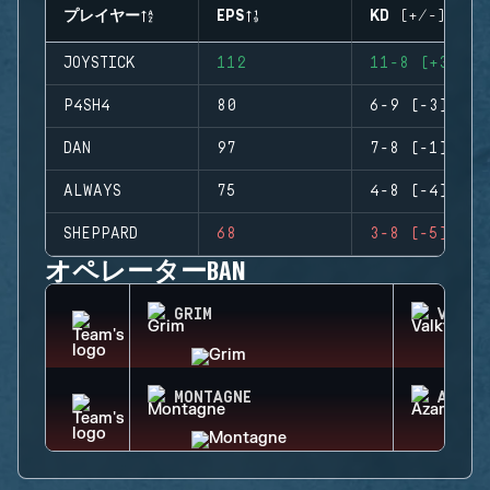
プレイヤー
EPS
KD (+/-)
JOYSTICK
112
11-8 (+3)
P4SH4
80
6-9 (-3)
DAN
97
7-8 (-1)
ALWAYS
75
4-8 (-4)
SHEPPARD
68
3-8 (-5)
オペレーターBAN
GRIM
VALKY
MONTAGNE
AZAMI