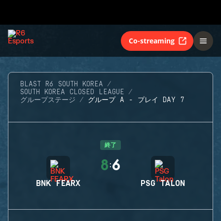
Co-streaming
BLAST R6 SOUTH KOREA
SOUTH KOREA CLOSED LEAGUE
グループステージ
グループ A - プレイ DAY 7
終了
8
6
:
BNK FEARX
PSG TALON