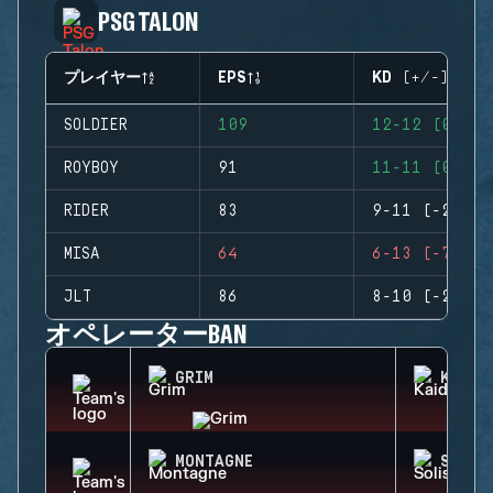
PSG TALON
プレイヤー
EPS
KD (+/-)
SOLDIER
109
12-12 (0)
ROYBOY
91
11-11 (0)
RIDER
83
9-11 (-2)
MISA
64
6-13 (-7)
JLT
86
8-10 (-2)
オペレーターBAN
GRIM
KAID
MONTAGNE
SOLIS