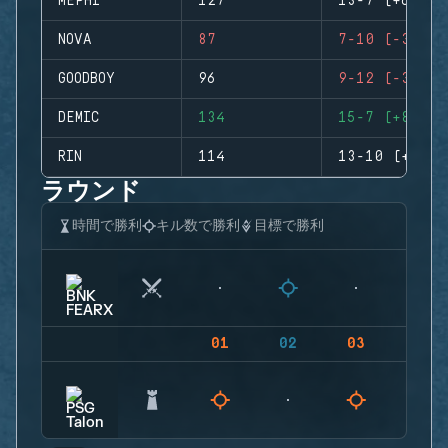
MEPHI
127
13-7 (+6)
NOVA
87
7-10 (-3)
GOODBOY
96
9-12 (-3)
DEMIC
134
15-7 (+8)
RIN
114
13-10 (+3)
ラウンド
時間で勝利
キル数で勝利
目標で勝利
01
02
03
04