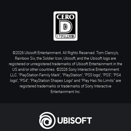
©2026 Ubisoft Entertainment. All Rights Reserved. Tom Clancy’s,
Rainbow Six, the Soldier Icon, Ubisoft, and the Ubisoft logo are
registered or unregistered trademarks of Ubisoft Entertainment in the
US and/or other countries. ©2026 Sony Interactive Entertainment
LLC. "PlayStation Family Mark", "PlayStation", "PS5 logo", "PS5", "PS4
logo", "PS4", "PlayStation Shapes Logo" and "Play Has No Limits" are
registered trademarks or trademarks of Sony Interactive
Entertainment Inc.