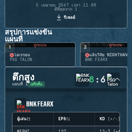
5 เมษายน 2567 เวลา 11:00
ดีที่สุดจาก 1
รีเพลย์
สรุปการแข่งขัน
แผนที่
ถูกแบน
ถูกแบน
1
2
โอเรกอน
แล็บวิจัย NIGHTHAVE
PSG TALON
BNK FEARX
ตึกสูง
8
:
6
เสร็จสิ้น
แผนที่
1
BNK FEARX
ผู้เล่น
EPS
KD (+/-)
MEPHI
127
13-7 (+6)