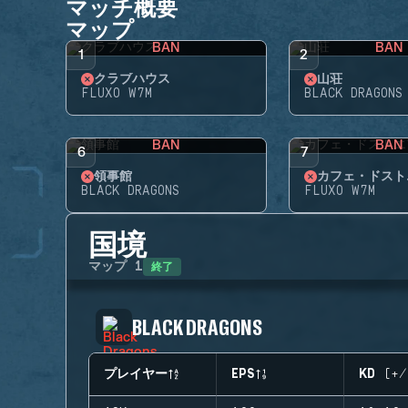
マッチ概要
マップ
BAN
BAN
1
2
クラブハウス
山荘
FLUXO W7M
BLACK DRAGONS
BAN
BAN
6
7
領事館
カフェ・ドスト
BLACK DRAGONS
FLUXO W7M
国境
終了
マップ
1
BLACK DRAGONS
プレイヤー
EPS
KD (+/