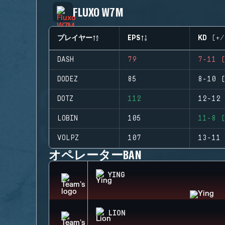
FLUXO W7M
プレイヤー
EPS
KD (+/
DASH
79
7-11 (
DODEZ
85
8-10 (
DOTZ
112
12-12 
LOBIN
105
11-8 (
VOLPZ
107
13-11 
オペレーターBAN
YING
LION