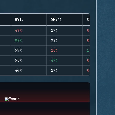
HS
SRV
CLUTCHES
43%
27%
0
88%
33%
0
55%
20%
1
50%
47%
0
46%
27%
0