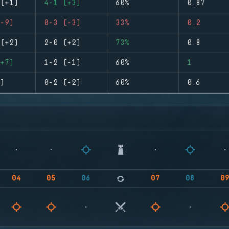
(+1)
4-1 (+3)
60%
0.87
-9)
0-3 (-3)
33%
0.2
(+2)
2-0 (+2)
73%
0.8
+7)
1-2 (-1)
60%
1
)
0-2 (-2)
60%
0.6
04
05
06
07
08
0