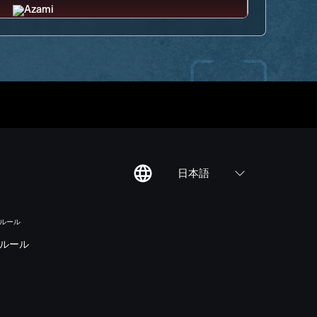
日本語
のルール
ルール