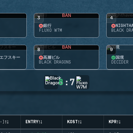
BAN
3
4
銀行
NIGHTH
FLUXO W7M
BLACK DR
BAN
8
9
エフスキー
高層ビル
国境
BLACK DRAGONS
DECIDER
8
:
7
-)
ENTRY
KOST
KPR