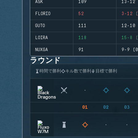
ASK
109
13-12 
FLORIO
52
3-12 (
GUTO
111
12-10 
LOIRA
118
15-8 (
NUXGA
91
9-9 (0
ラウンド
時間で勝利
キル数で勝利
目標で勝利
01
02
03