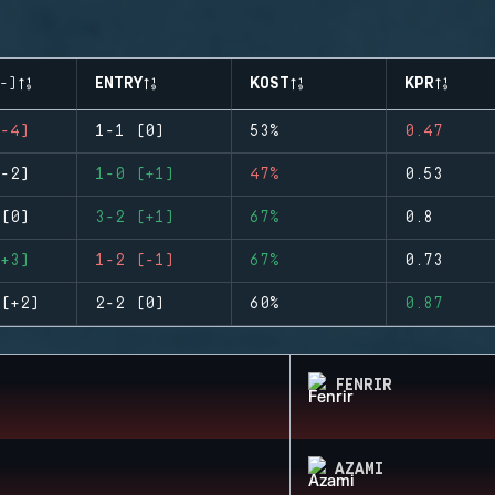
-)
ENTRY
KOST
KPR
-4)
1-1 (0)
53%
0.47
-2)
1-0 (+1)
47%
0.53
(0)
3-2 (+1)
67%
0.8
+3)
1-2 (-1)
67%
0.73
(+2)
2-2 (0)
60%
0.87
FENRIR
AZAMI