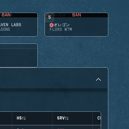
BAN
BAN
5
AVEN LABS
オレゴン
AGONS
FLUXO W7M
HS
SRV
CLUTCHES