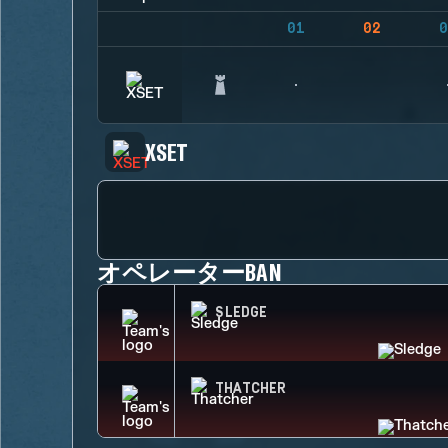
01
02
0
XSET
オペレーターBAN
SLEDGE
THATCHER