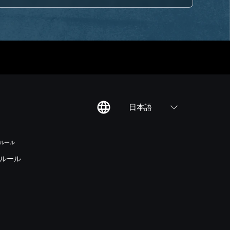
日本語
のルール
ルール