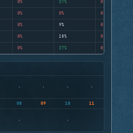
0%
27%
0
0%
0%
0
0%
9%
0
0%
18%
0
0%
27%
0
08
09
10
11