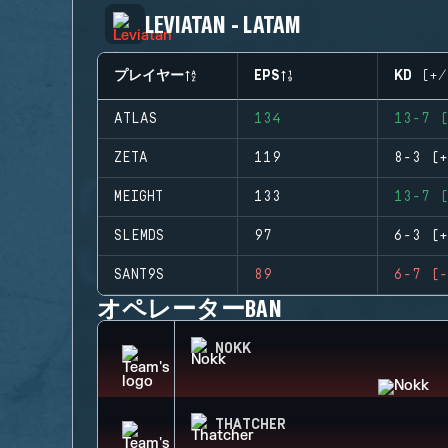
LEVIATAN - LATAM
プレイヤー
EPS
KD (+/
ATLAS
134
13-7 (
ZETA
119
8-3 (+
MEIGHT
133
13-7 (
SLEMDS
97
6-3 (+
SANT9S
89
6-7 (-
オペレーターBAN
NOKK
THATCHER