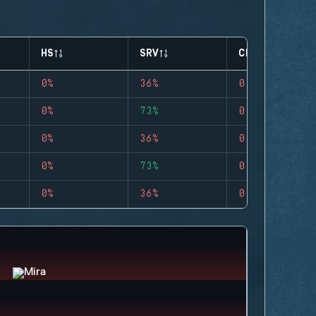
HS
SRV
CLUTCHES
0%
36%
0
0%
73%
0
0%
36%
0
0%
73%
0
0%
36%
0