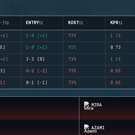
-)
ENTRY
KOST
KPR
+6)
1-0 (+1)
73%
1.18
5)
1-0 (+1)
91%
0.73
+6)
3-3 (0)
73%
1.18
3)
0-2 (-2)
73%
0.55
1)
0-1 (-1)
73%
0.55
MIRA
AZAMI