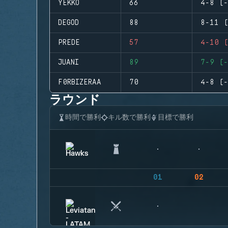
YEKKO
66
4-8 (-
DEGOD
88
8-11 (
PREDE
57
4-10 (
JUANI
89
7-9 (-
F0RBIZERAA
70
4-8 (-
ラウンド
時間で勝利
キル数で勝利
目標で勝利
01
02