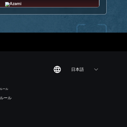
日本語
のルール
ルール