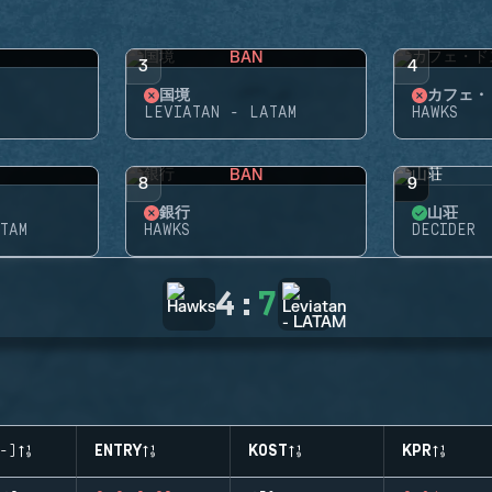
BAN
3
4
国境
カフェ・
LEVIATAN - LATAM
HAWKS
BAN
8
9
銀行
山荘
TAM
HAWKS
DECIDER
4
:
7
-)
ENTRY
KOST
KPR