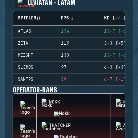
LEVIATAN - LATAM
SPIELER
EPS
KD (+/-)
ATLAS
134
13-7 (+6)
ZETA
119
8-3 (+5)
MEIGHT
133
13-7 (+6)
SLEMDS
97
6-3 (+3)
SANT9S
89
6-7 (-1)
OPERATOR-BANS
NOKK
MIRA
THATCHER
AZAMI