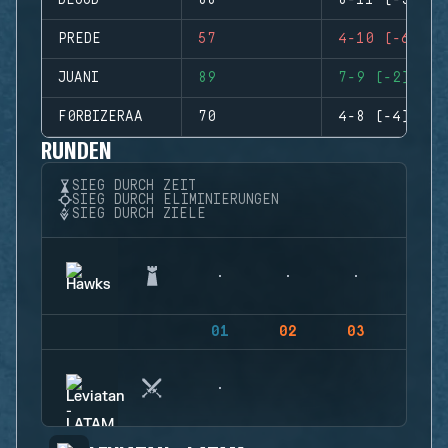
DEGOD
88
8-11 (-3)
PREDE
57
4-10 (-6)
JUANI
89
7-9 (-2)
F0RBIZERAA
70
4-8 (-4)
RUNDEN
SIEG DURCH ZEIT
SIEG DURCH ELIMINIERUNGEN
SIEG DURCH ZIELE
01
02
03
04