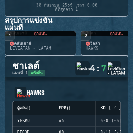
30 กันยายน 2565 เวลา 0:00
ดีที่สุดจาก 1
สรุปการแข่งขัน
แผนที่
ถูกแบน
ถูกแบน
1
2
คลับเฮาส์
วิลล่า
LEVIATAN - LATAM
HAWKS
ชาเลต์
4
:
7
เสร็จสิ้น
แผนที่
1
HAWKS
ผู้เล่น
EPS
KD (+/-)
YEKKO
66
4-8 (-4)
DEGOD
88
8-11 (-3)