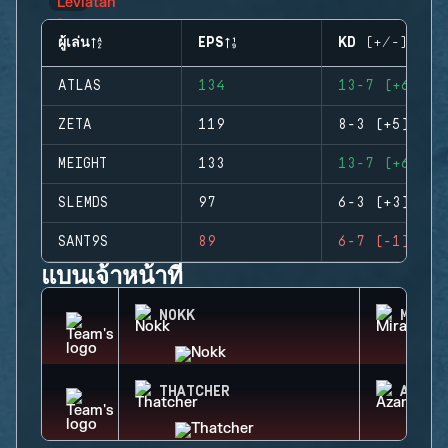
ผู้เล่น
EPS
KD (+/-)
ATLAS
134
13-7 (+6)
ZETA
119
8-3 (+5)
MEIGHT
133
13-7 (+6)
SLEMDS
97
6-3 (+3)
SANT9S
89
6-7 (-1)
แบนเจ้าหน้าที่
NOKK
MIRA
THATCHER
AZAMI