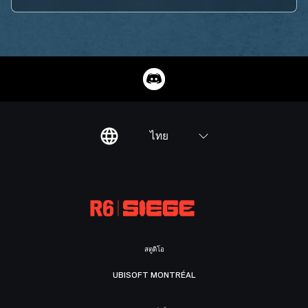
ไทย
สตูดิโอ
UBISOFT MONTRÉAL