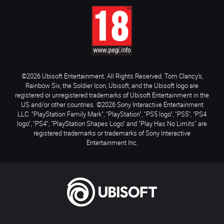
©2026 Ubisoft Entertainment. All Rights Reserved. Tom Clancy’s,
Rainbow Six, the Soldier Icon, Ubisoft, and the Ubisoft logo are
registered or unregistered trademarks of Ubisoft Entertainment in the
US and/or other countries. ©2026 Sony Interactive Entertainment
LLC. "PlayStation Family Mark", "PlayStation", "PS5 logo", "PS5", "PS4
logo", "PS4", "PlayStation Shapes Logo" and "Play Has No Limits" are
registered trademarks or trademarks of Sony Interactive
Entertainment Inc.