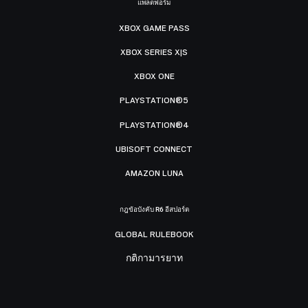
แพลตฟอร์ม
XBOX GAME PASS
XBOX SERIES X|S
XBOX ONE
PLAYSTATION®5
PLAYSTATION®4
UBISOFT CONNECT
AMAZON LUNA
กฎข้อบังคับ R6 อีสปอร์ต
GLOBAL RULEBOOK
กติกามารยาท