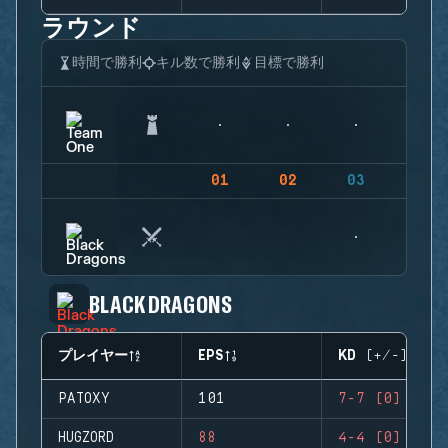
ラウンド
時間で勝利
キル数で勝利
目標で勝利
01
02
03
04
BLACK DRAGONS
プレイヤー
EPS
KD (+/-)
PATOXY
101
7-7 (0)
HUGZORD
88
4-4 (0)