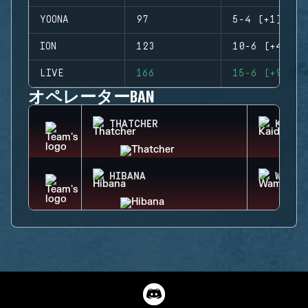
YOONA
97
5-4 (+1)
ION
123
10-6 (+4)
LIVE
166
15-6 (+9)
オペレーターBAN
THATCHER
KAID
HIBANA
WAMAI