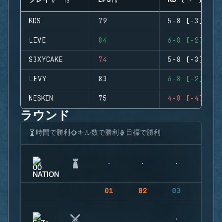
プレイヤー
EPS
KD (+/-)
KDS
79
5-8 (-3)
LIVE
84
6-8 (-2)
S3XYCAKE
74
5-8 (-3)
LEVY
83
6-8 (-2)
NESKIN
75
4-8 (-4)
ラウンド
時間で勝利
キル数で勝利
目標で勝利
01
02
03
04