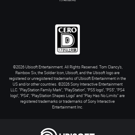
©2026 Ubisoft Entertainment. All Rights Reserved. Tom Clancy’s,
Rainbow Six, the Soldier Icon, Ubisoft, and the Ubisoft logo are
registered or unregistered trademarks of Ubisoft Entertainment in the
US and/or other countries. ©2026 Sony Interactive Entertainment
LLC. "PlayStation Family Mark", "PlayStation", "PS5 logo", "PS5", "PS4
logo", "PS4", "PlayStation Shapes Logo" and "Play Has No Limits" are
registered trademarks or trademarks of Sony Interactive
Entertainment Inc.