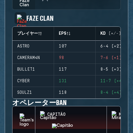
FAZE CLAN
プレイヤー
EPS
KD (+/-)
ASTRO
107
6-4 (+2)
CAMERAM4N
98
7-6 (+1)
BULLET1
117
8-5 (+3)
CYBER
131
11-7 (+4)
SOULZ1
118
8-4 (+4)
オペレーターBAN
CAPITÃO
MIRA