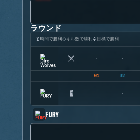
ラウンド
時間で勝利
キル数で勝利
目標で勝利
01
02
FURY