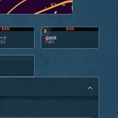
BAN
BAN
5
ーク
国境
VES
FURY