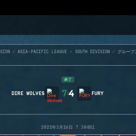
SION
ASIA-PACIFIC LEAGUE - SOUTH DIVISION
グループ
終了
7
4
DIRE WOLVES
:
FURY
·
2022年3月26日 7:30
BO1