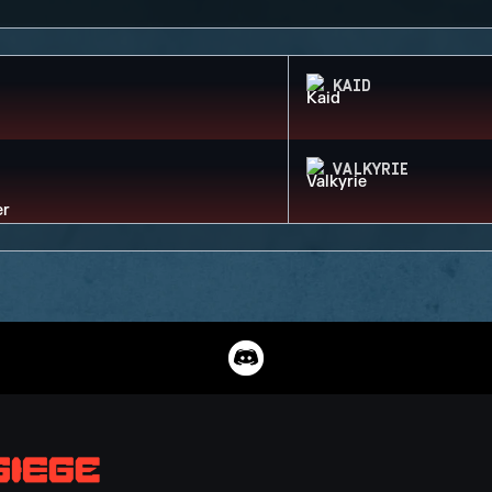
KAID
VALKYRIE