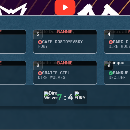
E
BANNIE
3
4
CAFÉ DOSTOYEVSKY
PARC D
FURY
DIRE WOL
E
BANNIE
8
9
GRATTE-CIEL
BANQUE
DIRE WOLVES
DECIDER
7
:
4