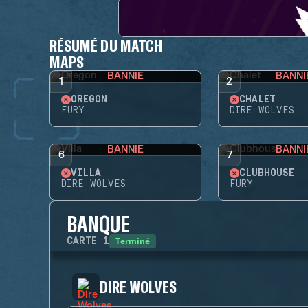
RÉSUMÉ DU MATCH
MAPS
BANNIE
BANNI
1
2
OREGON
CHALET
FURY
DIRE WOLVES
BANNIE
BANNI
6
7
VILLA
CLUBHOUSE
DIRE WOLVES
FURY
BANQUE
Terminé
CARTE
1
DIRE WOLVES