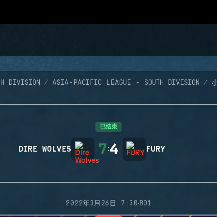
H DIVISION
ASIA-PACIFIC LEAGUE - SOUTH DIVISION
已结束
7
4
DIRE WOLVES
:
FURY
·
2022年3月26日 7:30
BO1