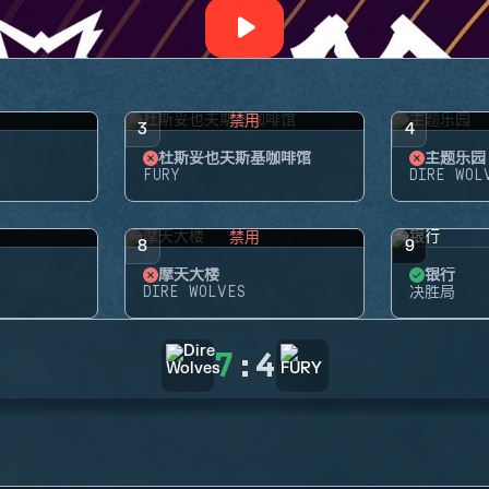
禁用
3
4
杜斯妥也夫斯基咖啡馆
主题乐园
FURY
DIRE WOL
禁用
8
9
摩天大楼
银行
DIRE WOLVES
决胜局
7
:
4