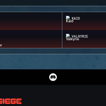
KAID
VALKYRIE