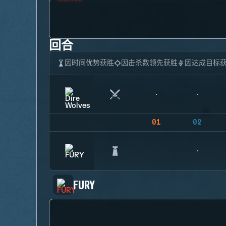
回合
因时间优势获胜
因击杀数领先获胜
因达成目标
01
02
FURY