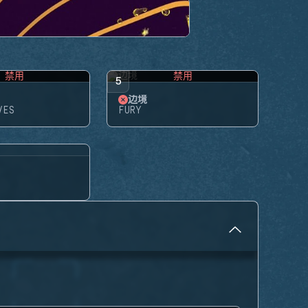
禁用
禁用
5
边境
VES
FURY