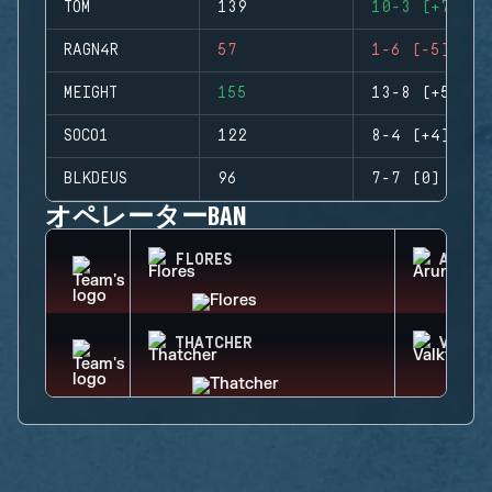
TOM
139
10-3 (+7)
RAGN4R
57
1-6 (-5)
MEIGHT
155
13-8 (+5)
SOCO1
122
8-4 (+4)
BLKDEUS
96
7-7 (0)
オペレーターBAN
FLORES
ARUNI
THATCHER
VALKY