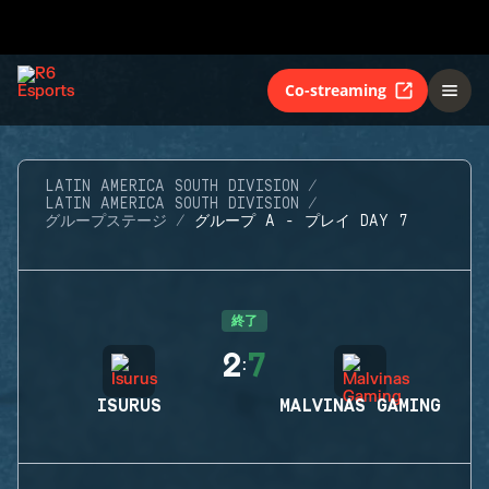
Co-streaming
LATIN AMERICA SOUTH DIVISION
LATIN AMERICA SOUTH DIVISION
グループステージ
グループ A - プレイ DAY 7
終了
2
7
:
ISURUS
MALVINAS GAMING