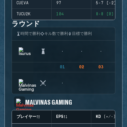
CUEVA
97
5-7 (-2)
TUCU2K
104
8-8 (0)
ラウンド
時間で勝利
キル数で勝利
目標で勝利
01
02
03
04
MALVINAS GAMING
プレイヤー
EPS
KD (+/-)