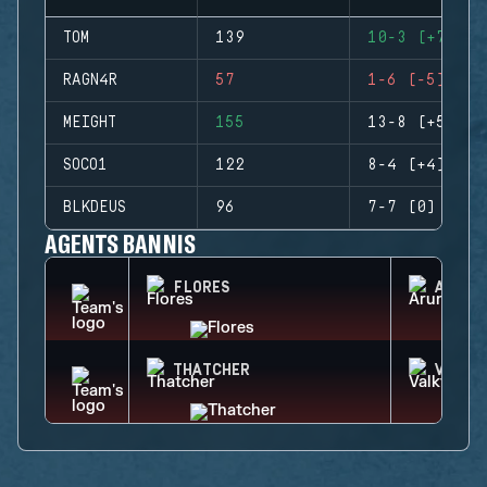
TOM
139
10-3 (+7)
RAGN4R
57
1-6 (-5)
MEIGHT
155
13-8 (+5)
SOCO1
122
8-4 (+4)
BLKDEUS
96
7-7 (0)
AGENTS BANNIS
FLORES
ARUNI
THATCHER
VALKY