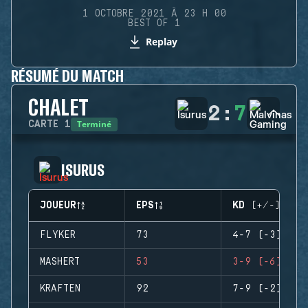
1 OCTOBRE 2021 À 23 H 00
BEST OF 1
Replay
RÉSUMÉ DU MATCH
CHALET
2
:
7
Terminé
CARTE
1
ISURUS
JOUEUR
EPS
KD (+/-)
FLYKER
73
4-7 (-3)
MASHERT
53
3-9 (-6)
KRAFTEN
92
7-9 (-2)