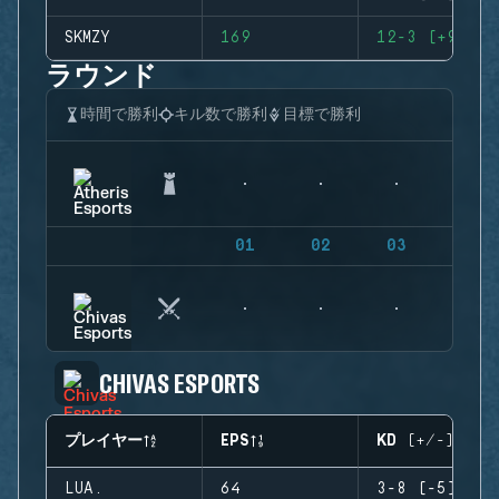
SKMZY
169
12-3 (+9)
ラウンド
時間で勝利
キル数で勝利
目標で勝利
01
02
03
04
CHIVAS ESPORTS
プレイヤー
EPS
KD (+/-)
LUA.
64
3-8 (-5)