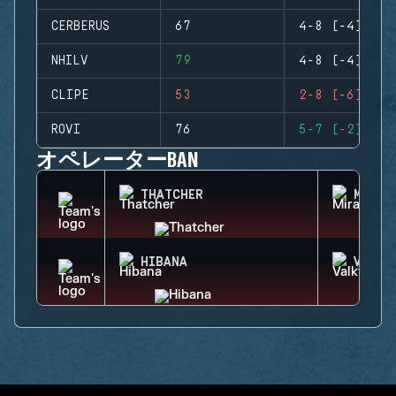
CERBERUS
67
4-8 (-4)
NHILV
79
4-8 (-4)
CLIPE
53
2-8 (-6)
ROVI
76
5-7 (-2)
オペレーターBAN
THATCHER
MIRA
HIBANA
VALKY