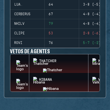
LUA.
64
3-8 (-5)
CERBERUS
67
4-8 (-4)
NHILV
79
4-8 (-4)
CLIPE
53
2-8 (-6)
ROVI
76
5-7 (-2)
VETOS DE AGENTES
THATCHER
MIRA
HIBANA
VALKY