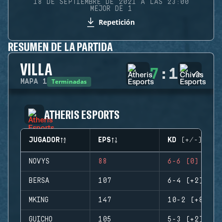
18 DE SEPTIEMBRE DE 2021 A LAS 23:00
MEJOR DE 1
Repetición
RESUMEN DE LA PARTIDA
VILLA
7
:
1
Terminadas
MAPA
1
ATHERIS ESPORTS
JUGADOR
EPS
KD (+/-)
NOVYS
88
6-6 (0)
BERSA
107
6-4 (+2)
MKING
147
10-2 (+8)
GUICHO
105
5-3 (+2)