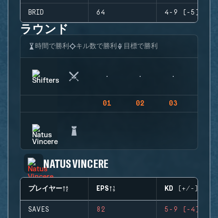
BRID
64
4-9 (-5)
ラウンド
時間で勝利
キル数で勝利
目標で勝利
01
02
03
04
NATUS VINCERE
プレイヤー
EPS
KD (+/-)
SAVES
82
5-9 (-4)