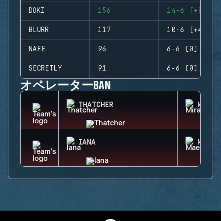
DOKI
156
14-6 (+8)
BLURR
117
10-6 (+4)
NAFE
96
6-6 (0)
SECRETLY
91
6-6 (0)
オペレーターBAN
THATCHER
MIRA
IANA
MAEST