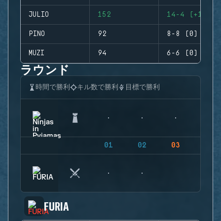
JULIO
152
14-4 (+10)
PINO
92
8-8 (0)
MUZI
94
6-6 (0)
ラウンド
時間で勝利
キル数で勝利
目標で勝利
01
02
03
04
FURIA