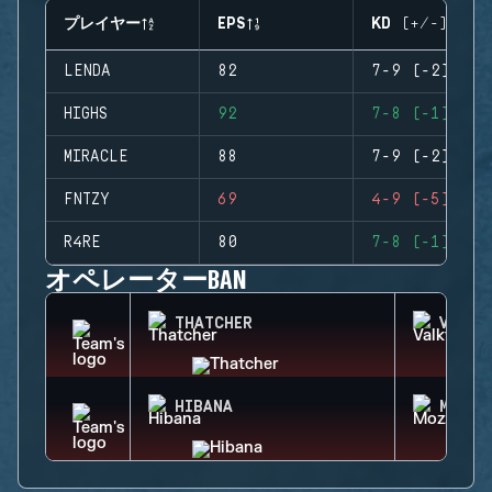
プレイヤー
EPS
KD (+/-)
LENDA
82
7-9 (-2)
HIGHS
92
7-8 (-1)
MIRACLE
88
7-9 (-2)
FNTZY
69
4-9 (-5)
R4RE
80
7-8 (-1)
オペレーターBAN
THATCHER
VALKY
HIBANA
MOZZI