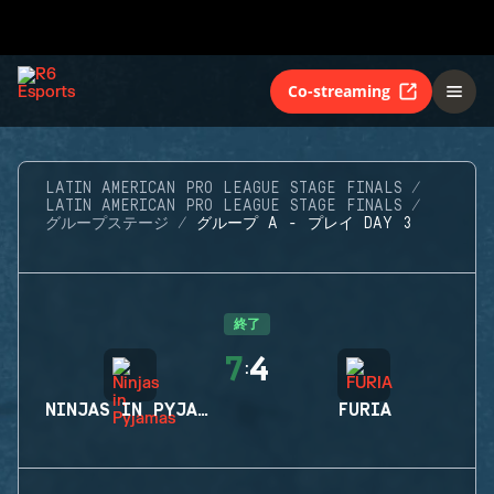
Co-streaming
LATIN AMERICAN PRO LEAGUE STAGE FINALS
LATIN AMERICAN PRO LEAGUE STAGE FINALS
グループステージ
グループ A - プレイ DAY 3
終了
7
4
:
NINJAS IN PYJAMAS
FURIA