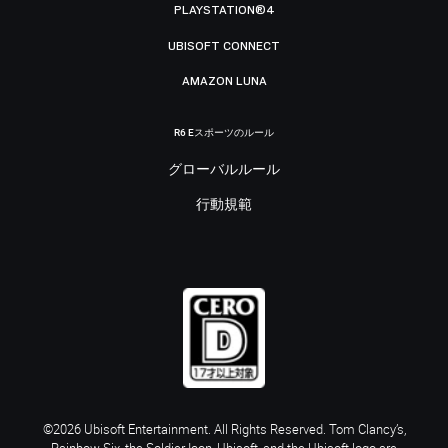
PLAYSTATION®4
UBISOFT CONNECT
AMAZON LUNA
R6 Eスポーツのルール
グローバルルール
行動規範
©2026 Ubisoft Entertainment. All Rights Reserved. Tom Clancy’s,
Rainbow Six, the Soldier Icon, Ubisoft, and the Ubisoft logo are