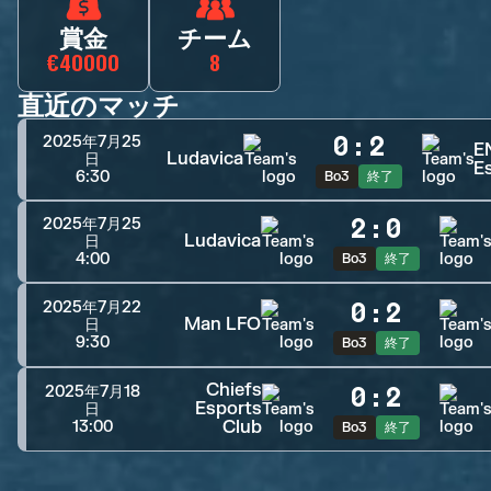
賞金
チーム
€40000
8
直近のマッチ
0
:
2
2025年7月25
E
Ludavica
日
E
6:30
Bo3
終了
2
:
0
2025年7月25
Ludavica
日
4:00
Bo3
終了
0
:
2
2025年7月22
Man LFO
日
9:30
Bo3
終了
Chiefs
0
:
2
2025年7月18
Esports
日
Club
13:00
Bo3
終了