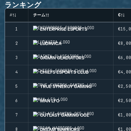
ランキング
#
チーム
€
ENTERPRISE ESPORTS
1
€15,
LUDAVICA
2
€8,0
GAIMIN GLADIATORS
3
€6,0
CHIEFS ESPORTS CLUB
4
€4,0
TRUE SYNERGY GAMING
5
€2,5
MAN LFO
6
€2,5
OUTLAST GAMING OCE
7
€1,0
DREAM WARRIORS
8
€1,0