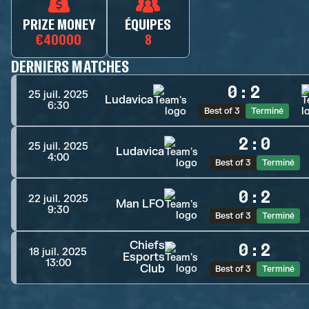
PRIZE MONEY
ÉQUIPES
€40000
8
DERNIERS MATCHES
0
:
2
25 juil. 2025
Ludavica
6:30
Best of 3
Terminé
2
:
0
25 juil. 2025
Ludavica
4:00
Best of 3
Terminé
0
:
2
22 juil. 2025
Man LFO
9:30
Best of 3
Terminé
Chiefs
0
:
2
18 juil. 2025
Esports
13:00
Club
Best of 3
Terminé