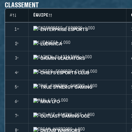
CLASSEMENT
#
ÉQUIPE
ENTERPRISE ESPORTS
1ʳᵉ
LUDAVICA
2ᵉ
GAIMIN GLADIATORS
3ᵉ
CHIEFS ESPORTS CLUB
4ᵉ
TRUE SYNERGY GAMING
5ᵉ
MAN LFO
6ᵉ
OUTLAST GAMING OCE
7ᵉ
DREAM WARRIORS
8ᵉ