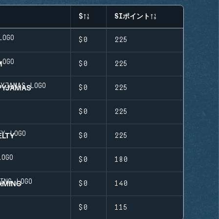
$
SIポイント
$0
225
M
$0
225
 PYJAMAS
$0
225
$0
225
ELTY
$0
225
$0
180
AMING
$0
140
$0
115