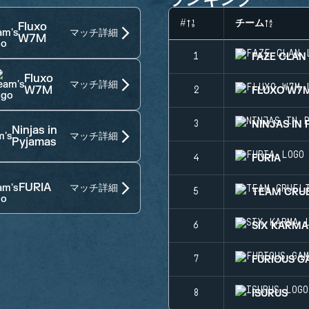
#
チーム
Fluxo
マッチ詳細
W7M
FAZE CLAN
1
Fluxo
マッチ詳細
W7M
FLUXO W7
2
NINJAS IN
3
Ninjas in
マッチ詳細
Pyjamas
FURIA
4
FURIA
マッチ詳細
TEAM CRU
5
SIX KARMA
6
FURIOUS G
7
ISURUS
8