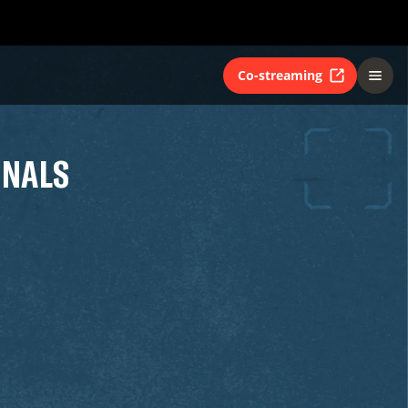
Co-streaming
INALS