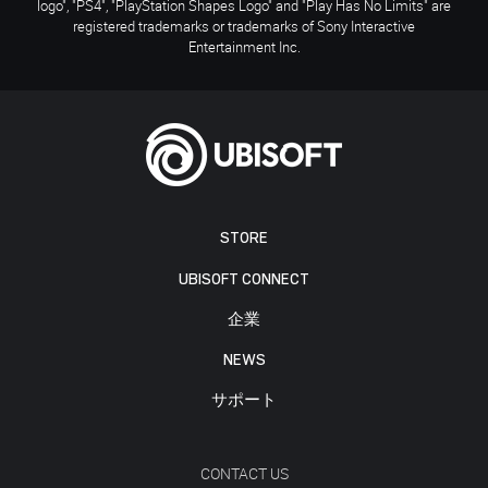
logo", "PS4", "PlayStation Shapes Logo" and "Play Has No Limits" are
registered trademarks or trademarks of Sony Interactive
Entertainment Inc.
STORE
UBISOFT CONNECT
企業
NEWS
サポート
CONTACT US