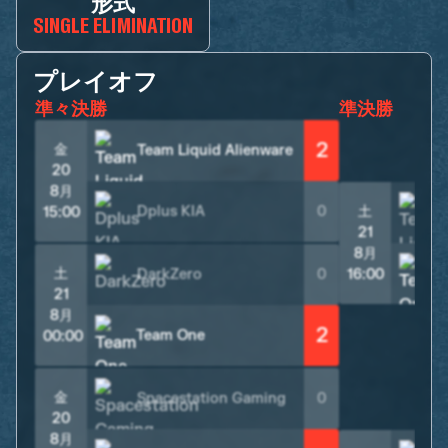
形式
SINGLE ELIMINATION
プレイオフ
準々決勝
準決勝
2
金
Team Liquid Alienware
20
8月
Dplus KIA
0
土
15:00
21
8月
土
DarkZero
0
16:00
21
8月
2
Team One
00:00
金
Spacestation Gaming
0
20
8月