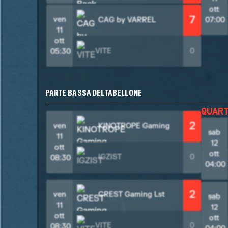
ott
7
ven
CAG by VARREL
07:00
11
ott
VITE
0
05:30
PARTE BASSA DEL TABELLONE
QUAR
2
ven
KINOTROPE Gaming
sab
11
12
ott
ott
IGZIST
0
08:30
04:00
2
ven
CREST Gaming Lst
sab
11
12
ott
ott
VITE
0
08:30