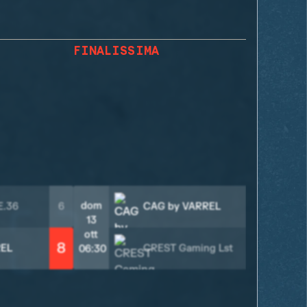
FINALISSIMA
2
dom
E.36
6
CAG by VARREL
13
ott
8
REL
CREST Gaming Lst
1
06:30