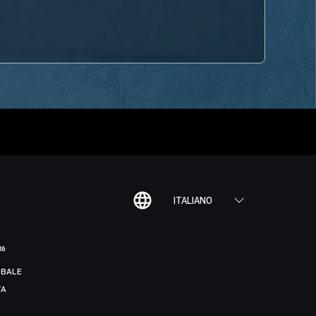
ITALIANO
R6
BALE
TA