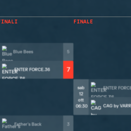
FINALI
FINALE
Blue Bees
5
7
ENTER FORCE.36
sab
ENTER FORC
12
ott
CAG by VAR
06:30
Father's Back
3