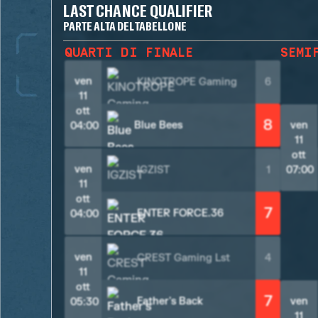
LAST CHANCE QUALIFIER
PARTE ALTA DEL TABELLONE
QUARTI DI FINALE
SEMI
ven
KINOTROPE Gaming
6
11
ott
8
Blue Bees
ven
04:00
11
ott
ven
IGZIST
1
07:00
11
ott
7
ENTER FORCE.36
04:00
ven
CREST Gaming Lst
4
11
ott
7
Father's Back
ven
05:30
11