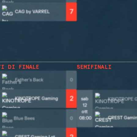
7
CAG by VARREL
TI DI FINALE
SEMIFINALI
Father's Back
0
2
KINOTROPE Gaming
sab
KINOTROPE 
12
ott
CREST Gamin
08:00
Blue Bees
0