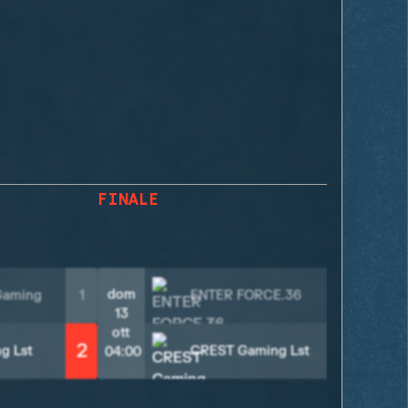
FINALE
dom
Gaming
1
ENTER FORCE.36
0
13
ott
2
2
g Lst
CREST Gaming Lst
04:00