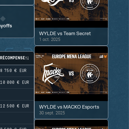
ayoffs
WYLDE
vs
Team Secret
1 oct. 2025
RÉCOMPENSE
8 750 €
EUR
10 000 €
EUR
12 500 €
EUR
WYLDE
vs
MACKO Esports
30 sept. 2025