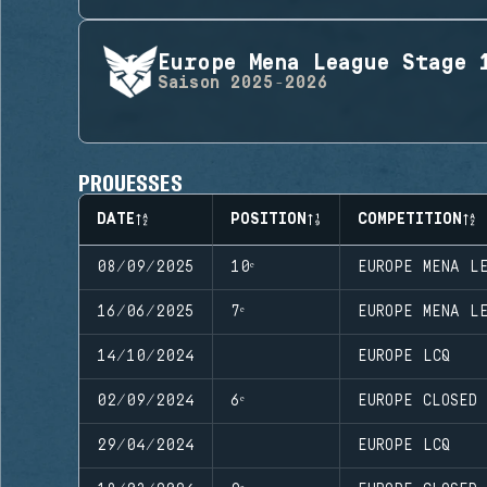
Europe Mena League Stage 
Saison
2025-2026
PROUESSES
DATE
POSITION
COMPETITION
08/09/2025
10ᵉ
EUROPE MENA L
16/06/2025
7ᵉ
EUROPE MENA L
14/10/2024
EUROPE LCQ
02/09/2024
6ᵉ
EUROPE CLOSED
29/04/2024
EUROPE LCQ