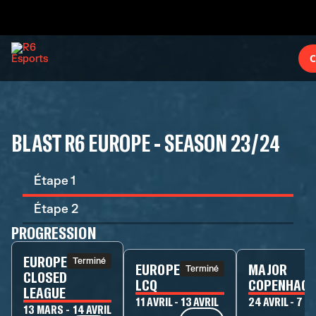
C
BLAST R6 EUROPE - SEASON 23/24
Étape 1
Étape 2
PROGRESSION
EUROPE
Terminé
EUROPE
MAJOR
Terminé
CLOSED
LCQ
COPENHAGE
LEAGUE
11 AVRIL - 13 AVRIL
24 AVRIL - 7 M
13 MARS - 14 AVRIL