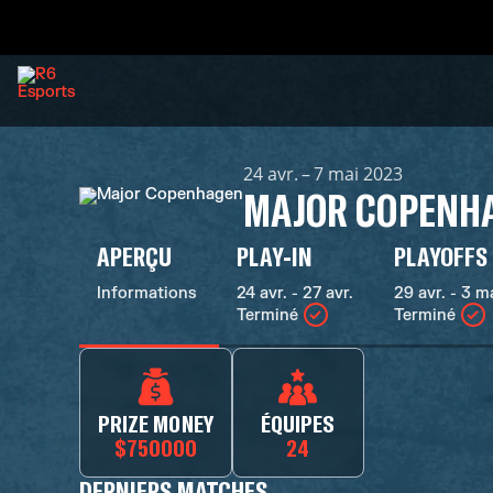
24 avr. – 7 mai 2023
MAJOR COPENH
APERÇU
PLAY-IN
PLAYOFFS
Informations
24 avr. - 27 avr.
29 avr. - 3 m
Terminé
Terminé
PRIZE MONEY
ÉQUIPES
$750000
24
DERNIERS MATCHES