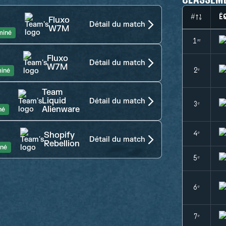
#
É
Fluxo
Détail du match
W7M
miné
1ʳᵉ
Fluxo
Détail du match
W7M
iné
2ᵉ
Team
Liquid
Détail du match
3ᵉ
Alienware
né
4ᵉ
Shopify
Détail du match
Rebellion
iné
5ᵉ
6ᵉ
7ᵉ