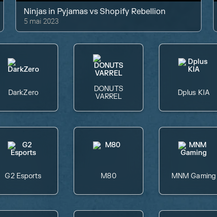
Ninjas in Pyjamas
vs
Shopify Rebellion
5 mai 2023
DONUTS
DarkZero
Dplus KIA
VARREL
G2 Esports
M80
MNM Gaming