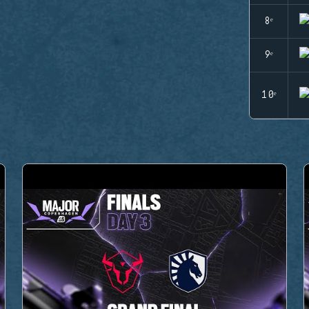
8ᵉ
9ᵉ
10ᵉ