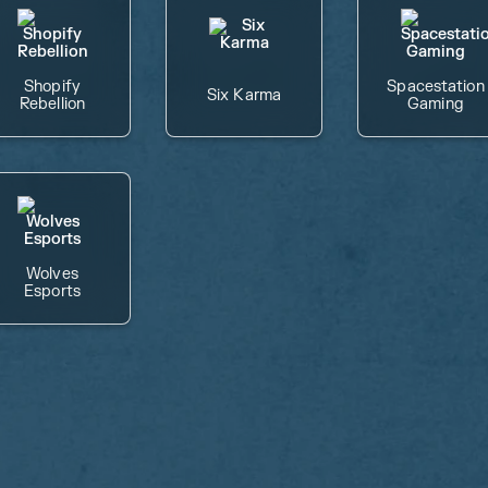
Shopify
Spacestation
Six Karma
Rebellion
Gaming
Wolves
Esports