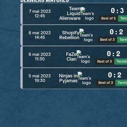
Team
0
:
3
7 mai 2023
Liquid
12:45
Alienware
Best of 5
Ter
0
:
2
Shopify
6 mai 2023
Rebellion
14:45
Best of 3
Term
0
:
2
FaZe
6 mai 2023
Clan
11:30
Best of 3
Termi
0
:
2
Ninjas in
5 mai 2023
Pyjamas
19:30
Best of 3
Term