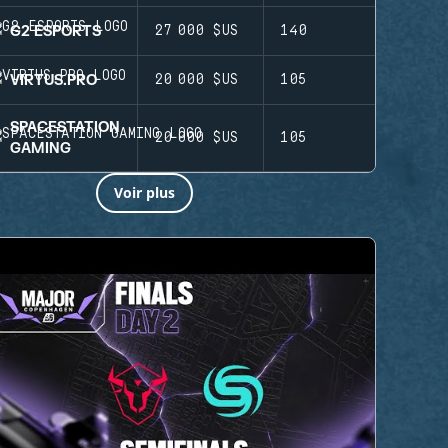
G2 ESPORTS
27 000 $US
140
VIRTUS.PRO
20 000 $US
105
SPACESTATION
20 000 $US
105
GAMING
Voir plus