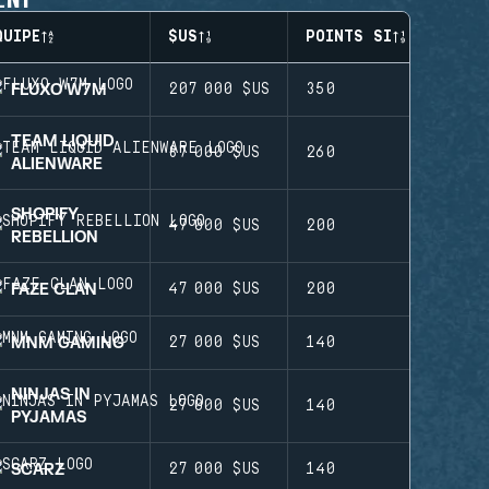
QUIPE
$US
POINTS SI
FLUXO W7M
207 000 $US
350
TEAM LIQUID
87 000 $US
260
ALIENWARE
SHOPIFY
47 000 $US
200
REBELLION
FAZE CLAN
47 000 $US
200
MNM GAMING
27 000 $US
140
NINJAS IN
27 000 $US
140
PYJAMAS
SCARZ
27 000 $US
140