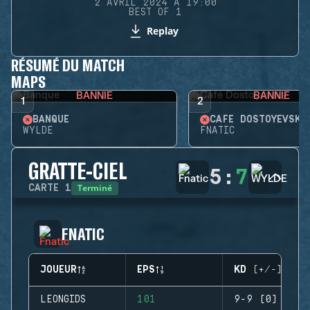
2 AVRIL 2024 À 19:00
BEST OF 1
Replay
RÉSUMÉ DU MATCH
MAPS
BANNIE
BANNIE
1
2
BANQUE
CAFÉ DOSTOYEVSKY
WYLDE
FNATIC
GRATTE-CIEL
5
:
7
Terminé
CARTE
1
FNATIC
JOUEUR
EPS
KD (+/-)
LEONGIDS
101
9-9 (0)