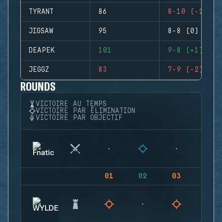
TYRANT
86
8-10 (-2)
JIGSAW
95
8-8 (0)
DEAPEK
101
9-8 (+1)
JEGGZ
83
7-9 (-2)
ROUNDS
VICTOIRE AU TEMPS
VICTOIRE PAR ÉLIMINATION
VICTOIRE PAR OBJECTIF
01
02
03
04