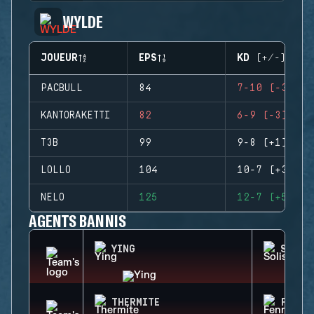
WYLDE
JOUEUR
EPS
KD (+/-)
PACBULL
84
7-10 (-3)
KANTORAKETTI
82
6-9 (-3)
T3B
99
9-8 (+1)
LOLLO
104
10-7 (+3)
NELO
125
12-7 (+5)
AGENTS BANNIS
YING
SOLIS
THERMITE
FENRI