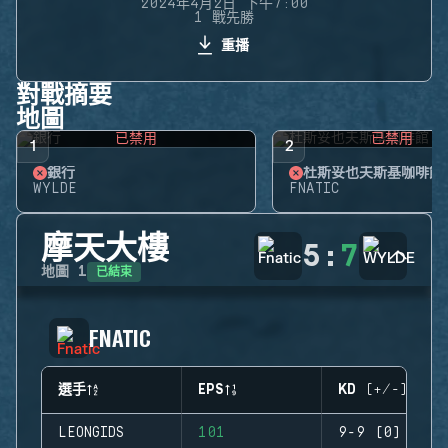
2024年4月2日 下午7:00
1 戰先勝
重播
對戰摘要
地圖
已禁用
已禁用
1
2
銀行
杜斯妥也夫斯基咖啡館
WYLDE
FNATIC
摩天大樓
5
:
7
已結束
地圖
1
FNATIC
選手
EPS
KD (+/-)
LEONGIDS
101
9-9 (0)