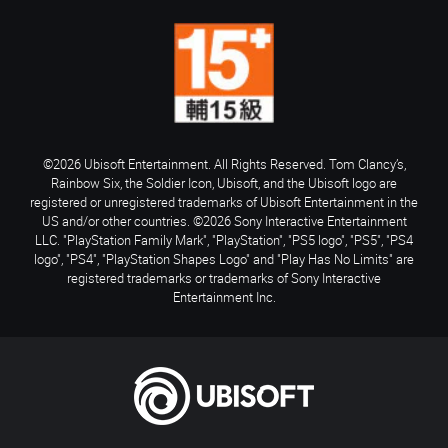
©2026 Ubisoft Entertainment. All Rights Reserved. Tom Clancy’s,
Rainbow Six, the Soldier Icon, Ubisoft, and the Ubisoft logo are
registered or unregistered trademarks of Ubisoft Entertainment in the
US and/or other countries. ©2026 Sony Interactive Entertainment
LLC. "PlayStation Family Mark", "PlayStation", "PS5 logo", "PS5", "PS4
logo", "PS4", "PlayStation Shapes Logo" and "Play Has No Limits" are
registered trademarks or trademarks of Sony Interactive
Entertainment Inc.