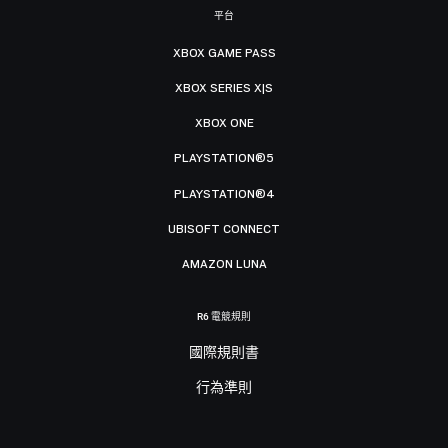
平台
XBOX GAME PASS
XBOX SERIES X|S
XBOX ONE
PLAYSTATION®5
PLAYSTATION®4
UBISOFT CONNECT
AMAZON LUNA
R6 電競規則
國際規則書
行為準則