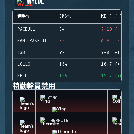
WYLDE
選手
EPS
KD (+/-)
PACBULL
84
7-10 (-3)
KANTORAKETTI
82
6-9 (-3)
T3B
99
9-8 (+1)
LOLLO
104
10-7 (+3)
NELO
125
12-7 (+5)
特勤幹員禁用
YING
SOLIS
THERMITE
FENRI