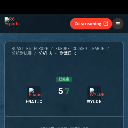
Co-streaming
BLAST R6 EUROPE
EUROPE CLOSED LEAGUE
分組對抗賽
分組 A - 對戰日 6
已結束
5
7
:
FNATIC
WYLDE