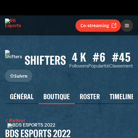
Co-streaming
4 K
#6
#45
SHIFTERS
Followers
Popularité
Classement
Suivre
GÉNÉRAL
BOUTIQUE
ROSTER
TIMELINE
Retour
BDS ESPORTS 2022