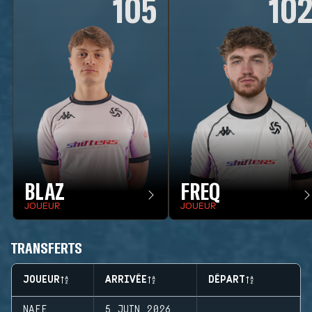
105
10
BLAZ
FREQ
JOUEUR
JOUEUR
TRANSFERTS
JOUEUR
ARRIVÉE
DÉPART
NAFE
5 JUIN 2026