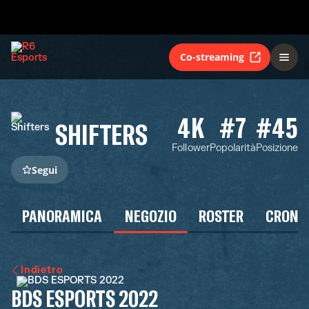
Co-streaming
4K
#7
#45
SHIFTERS
Follower
Popolarità
Posizione
Segui
PANORAMICA
NEGOZIO
ROSTER
CRONO
Indietro
BDS ESPORTS 2022