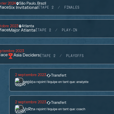
vrier 2024
São Paulo, Brazil
lace
Six Invitational
ÉTAPE 2
FINALES
tobre 2023
Atlanta
lace
Major Atlanta
ÉTAPE 2
PLAY-IN
eptembre 2023
lace
Asia Deciders
ÉTAPE 2
PLAYOFFS
2 septembre 2023
Transfert
sepio
a rejoint l'équipe en tant que:
analyste
2 septembre 2023
Transfert
VoRn
a rejoint l'équipe en tant que:
coach