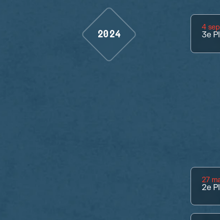
4 se
2024
3e
P
27 m
2e
P