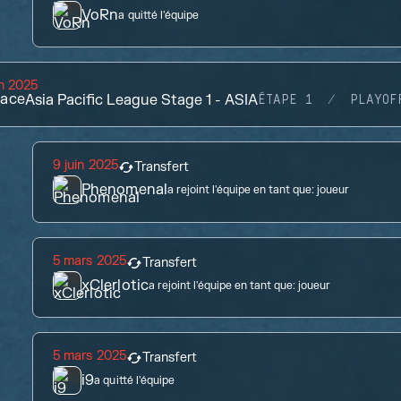
VoRn
a quitté l'équipe
in 2025
lace
Asia Pacific League Stage 1 - ASIA
ÉTAPE 1
PLAYOF
9 juin 2025
Transfert
Phenomenal
a rejoint l'équipe en tant que:
joueur
5 mars 2025
Transfert
xClerlotic
a rejoint l'équipe en tant que:
joueur
5 mars 2025
Transfert
i9
a quitté l'équipe