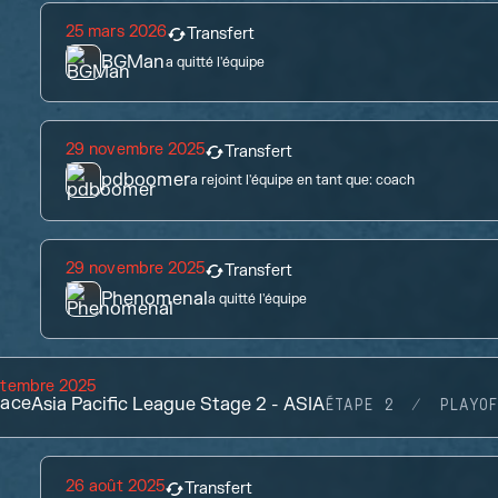
25 mars 2026
Transfert
BGMan
a quitté l'équipe
29 novembre 2025
Transfert
pdboomer
a rejoint l'équipe en tant que:
coach
29 novembre 2025
Transfert
Phenomenal
a quitté l'équipe
ptembre 2025
lace
Asia Pacific League Stage 2 - ASIA
ÉTAPE 2
PLAYOF
26 août 2025
Transfert