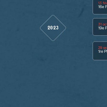
13 fé
16e
P
31 oc
2023
19e
P
29 s
1re
P