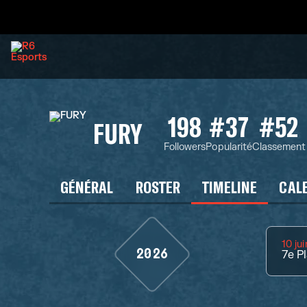
198
#37
#52
FURY
Followers
Popularité
Classement
GÉNÉRAL
ROSTER
TIMELINE
CAL
10 ju
2026
7e
Pl