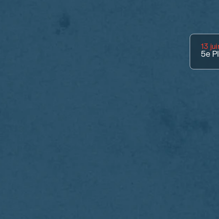
13 ju
5e
P