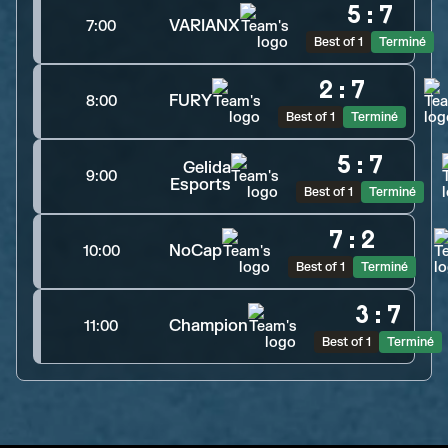
5
:
7
VARIANX
7:00
Best of 1
Terminé
2
:
7
FURY
8:00
Best of 1
Terminé
5
:
7
Gelida
9:00
Esports
Best of 1
Terminé
7
:
2
NoCap
10:00
Best of 1
Terminé
3
:
7
Champion
11:00
Best of 1
Terminé