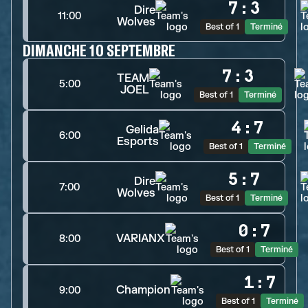
7
:
3
Dire
11:00
Wolves
Best of 1
Terminé
DIMANCHE 10 SEPTEMBRE
7
:
3
TEAM
5:00
JOEL
Best of 1
Terminé
4
:
7
Gelida
6:00
Esports
Best of 1
Terminé
5
:
7
Dire
7:00
Wolves
Best of 1
Terminé
0
:
7
VARIANX
8:00
Best of 1
Terminé
1
:
7
Champion
9:00
Best of 1
Terminé