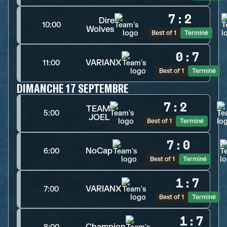
7
:
2
Dire
10:00
Wolves
Best of 1
Terminé
0
:
7
VARIANX
11:00
Best of 1
Terminé
DIMANCHE 17 SEPTEMBRE
7
:
2
TEAM
5:00
JOEL
Best of 1
Terminé
7
:
0
NoCap
6:00
Best of 1
Terminé
1
:
7
VARIANX
7:00
Best of 1
Terminé
1
:
7