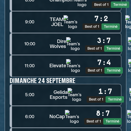
Champion
8:00
Best of 1
Terminé
7
:
2
TEAM
9:00
JOEL
Best of 1
Terminé
3
:
7
Dire
10:00
Wolves
Best of 1
Terminé
7
:
4
Elevate
11:00
Best of 1
Terminé
DIMANCHE 24 SEPTEMBRE
1
:
7
Gelida
5:00
Esports
Best of 1
Terminé
8
:
7
NoCap
6:00
Best of 1
Terminé