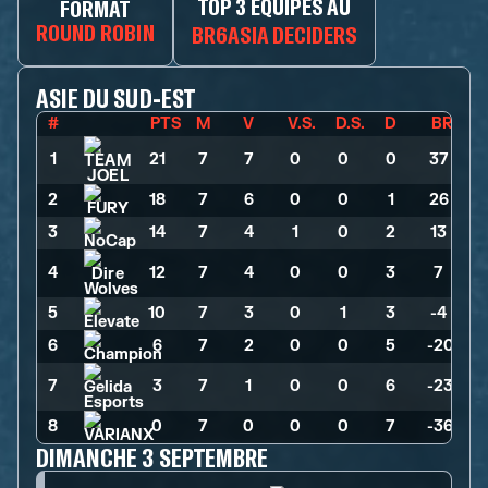
TOP 3 ÉQUIPES AU
FORMAT
ROUND ROBIN
BR6ASIA DECIDERS
ASIE DU SUD-EST
#
PTS
M
V
V.S.
D.S.
D
BR
1
21
>
7
>
7
>
0
>
0
>
0
>
37
2
18
>
7
>
6
>
0
>
0
>
1
>
26
3
14
>
7
>
4
>
1
>
0
>
2
>
13
4
12
>
7
>
4
>
0
>
0
>
3
>
7
5
10
>
7
>
3
>
0
>
1
>
3
>
-4
6
6
>
7
>
2
>
0
>
0
>
5
>
-20
7
3
>
7
>
1
>
0
>
0
>
6
>
-23
8
0
>
7
>
0
>
0
>
0
>
7
>
-36
DIMANCHE 3 SEPTEMBRE