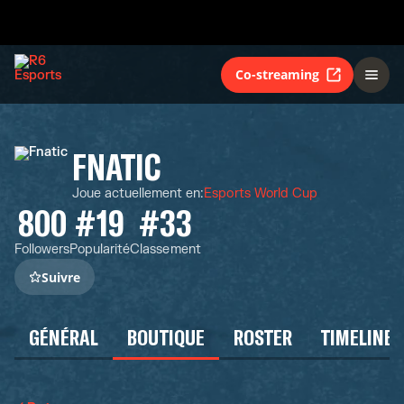
Co-streaming
FNATIC
Joue actuellement en
:
Esports World Cup
800
#19
#33
Followers
Popularité
Classement
Suivre
GÉNÉRAL
BOUTIQUE
ROSTER
TIMELINE