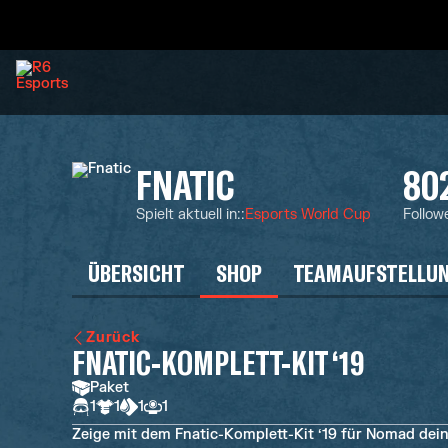
FNATIC
80
Spielt aktuell in:
:
Esports World Cup
Follow
ÜBERSICHT
SHOP
TEAMAUFSTELLU
Zurück
FNATIC-KOMPLETT-KIT ‘19
Paket
1
1
1
1
Zeige mit dem Fnatic-Komplett-Kit ‘19 für Nomad deine