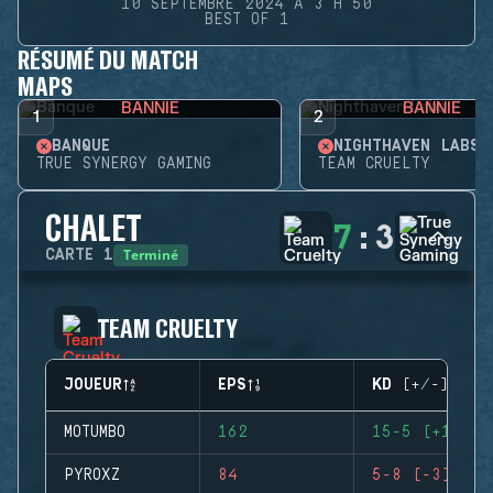
10 SEPTEMBRE 2024 À 3 H 50
BEST OF 1
RÉSUMÉ DU MATCH
MAPS
BANNIE
BANNIE
1
2
BANQUE
NIGHTHAVEN LABS
TRUE SYNERGY GAMING
TEAM CRUELTY
CHALET
7
:
3
Terminé
CARTE
1
TEAM CRUELTY
JOUEUR
EPS
KD (+/-)
MOTUMBO
162
15-5 (+10)
PYROXZ
84
5-8 (-3)